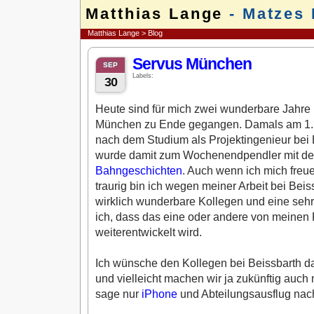
Matthias Lange
- Matzes 
Matthias Lange
>
Blog
Servus München
SEP
Labels:
30
Heute sind für mich zwei wunderbare Jahre
München zu Ende gegangen. Damals am 1. O
nach dem Studium als Projektingenieur bei
wurde damit zum Wochenendpendler mit de
Bahngeschichten
. Auch wenn ich mich freue
traurig bin ich wegen meiner Arbeit bei Beis
wirklich wunderbare Kollegen und eine sehr
ich, dass das eine oder andere von meinen 
weiterentwickelt wird.
Ich wünsche den Kollegen bei Beissbarth dah
und vielleicht machen wir ja zukünftig auc
sage nur
iPhone
und Abteilungsausflug nac